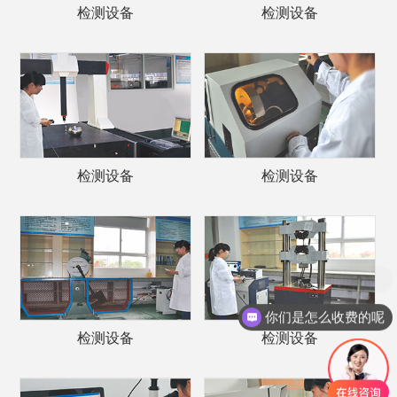
检测设备
检测设备
检测设备
检测设备
你们是怎么收费的呢
检测设备
检测设备