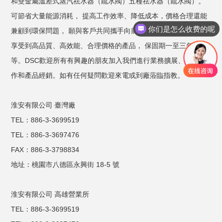
和雙金屬溫差式蒸汽祛水器（疏水閥）五種祛水器（疏水閥）。
可節省大量能源消耗， 提高工作效率、降低成本，價格合理還能
你们是怎么收费的呢
兼顧到環保問題， 願與客戶共同攜手向前大步邁進， 使各工廠能
享受到高品質、高效能、合理價格的產品， 保固期一至三年不
等。DSC歡迎所有有興趣的朋友加入我們進行業務擴展、技術合
作和產品經銷。如有任何疑問歡迎來電或到廠蒞臨指教。
淮安有限公司 臺灣廠
TEL：886-3-3699519
TEL：886-3-3697476
FAX：886-3-3798834
地址：桃園市八德區永興街 18-5 號
淮安有限公司 高雄營業所
TEL：886-3-3699519