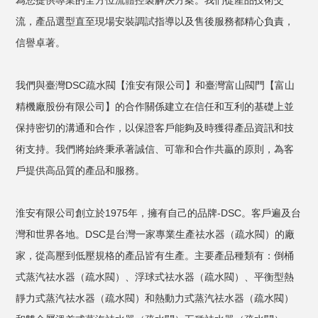
為您提供專業的全方位流體控製解決方案。我們從產品技術交
流，產品選型直至現場安裝調試指導以及售後服務都精心負責，
信譽卓著。
我們與臺灣DSC疏水閥【淮安有限公司】和臺灣富山閥門【富山
精機廠股份有限公司】的合作關係建立在信任和互利的基礎上並
保持密切的溝通和合作，以保證客戶能夠及時獲得產品資訊和技
術支持。我們將始終秉承著誠信、可靠和合作共贏的原則，為客
戶提供高品質的產品和服務。
淮安有限公司創立於1975年，擁有自己的品牌-DSC。客戶遍及台
灣和世界各地。DSC是台灣一家專業生產祛水器（疏水閥）的廠
家，從高壓到低壓規格的產品皆有生產。主要產品種類有：倒桶
式蒸汽祛水器（疏水閥）、浮球式祛水器（疏水閥）、平衡型熱
靜力式蒸汽祛水器（疏水閥）和熱動力式蒸汽祛水器（疏水閥）