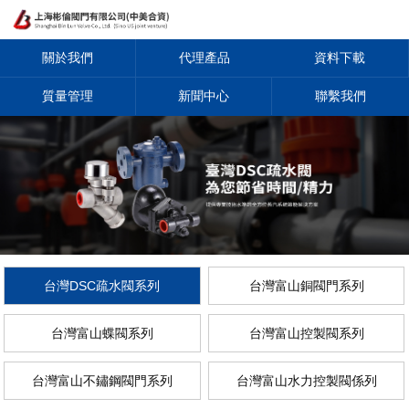
關於我們
代理產品
資料下載
質量管理
新聞中心
聯繫我們
台灣DSC疏水閥系列
台灣富山銅閥門系列
台灣富山蝶閥系列
台灣富山控製閥系列
台灣富山不鏽鋼閥門系列
台灣富山水力控製閥係列