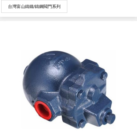
台灣富山鑄鐵/鑄鋼閥門系列