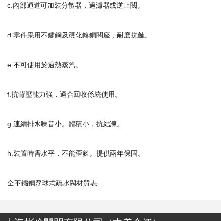
c.內部通道可加裝分散器，過濾器或逆止閥。
d.零件采用不鏽鋼及硬化鉻鋼閥座，耐磨抗蝕。
e.不可使用於過熱蒸汽。
f.抗背壓能力強，適合回收係統使用。
g.連續排水噪音小。體積小，抗結凍。
h.裝置時需水平，不能歪斜。提供兩年保固。
全不鏽鋼浮球式疏水閥材質表