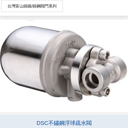
台灣富山鑄鐵/鑄鋼閥門系列
DSC不鏽鋼浮球疏水閥