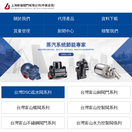
關於我們
代理產品
資料下載
質量管理
新聞中心
聯繫我們
台灣DSC疏水閥系列
台灣富山銅閥門系列
台灣富山蝶閥系列
台灣富山控製閥系列
台灣富山不鏽鋼閥門系列
台灣富山水力控製閥係列