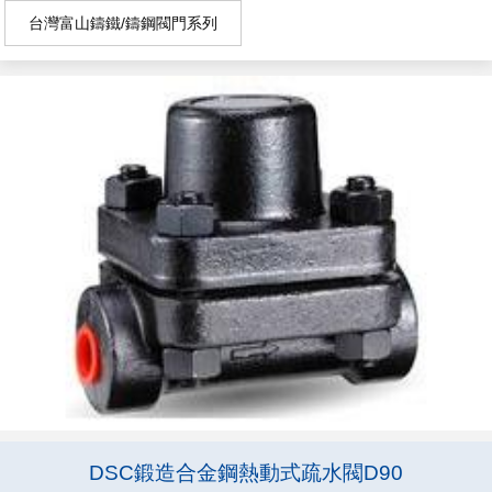
台灣富山鑄鐵/鑄鋼閥門系列
DSC鍛造合金鋼熱動式疏水閥D90