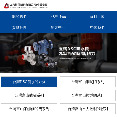
關於我們
代理產品
資料下載
質量管理
新聞中心
聯繫我們
台灣DSC疏水閥系列
台灣富山銅閥門系列
台灣富山蝶閥系列
台灣富山控製閥系列
台灣富山不鏽鋼閥門系列
台灣富山水力控製閥係列