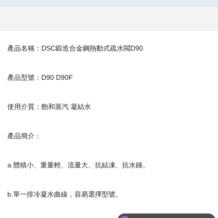
產品名稱：DSC鍛造合金鋼熱動式疏水閥D90
產品型號：D90 D90F
使用介質：飽和蒸汽 凝結水
產品簡介：
a.體積小、重量輕、流量大、抗結凍、抗水錘。
b.單一排冷凝水曲線，容易選擇型號。