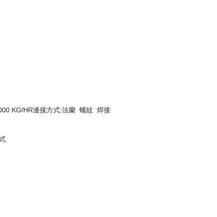
量:9000 KG/HR連接方式:法蘭 螺紋 焊接
球式