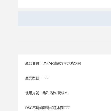
產品名稱：DSC不鏽鋼浮球式疏水閥
產品型號：F77
使用介質：飽和蒸汽 凝結水
DSC不鏽鋼浮球式疏水閥F77