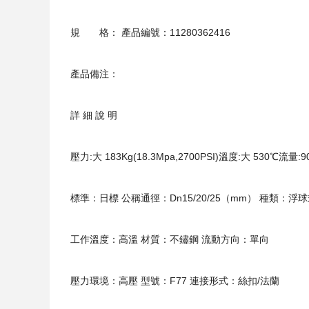
規 格： 產品編號：11280362416
產品備注：
詳 細 說 明
壓力:大 183Kg(18.3Mpa,2700PSI)溫度:大 530℃流
標準：日標 公稱通徑：Dn15/20/25（mm） 種類：浮
工作溫度：高溫 材質：不鏽鋼 流動方向：單向
壓力環境：高壓 型號：F77 連接形式：絲扣/法蘭