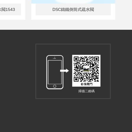
1543
DSC鑄鐵倒筒式疏水閥
掃描二維碼