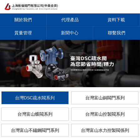
關於我們
代理產品
資料下載
質量管理
新聞中心
聯繫我們
台灣DSC疏水閥系列
台灣富山銅閥門系列
台灣富山蝶閥系列
台灣富山控製閥系列
台灣富山不鏽鋼閥門系列
台灣富山水力控製閥係列