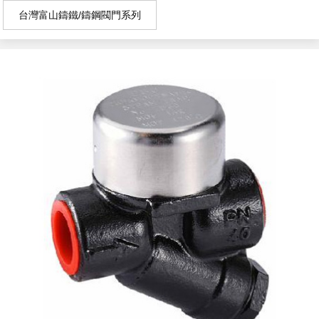
台灣富山鑄鐵/鑄鋼閥門系列