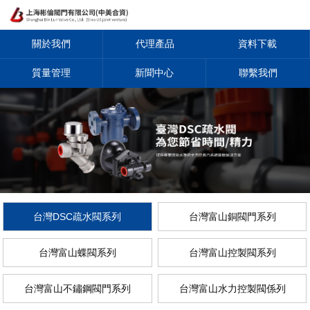
關於我們
代理產品
資料下載
質量管理
新聞中心
聯繫我們
台灣DSC疏水閥系列
台灣富山銅閥門系列
台灣富山蝶閥系列
台灣富山控製閥系列
台灣富山不鏽鋼閥門系列
台灣富山水力控製閥係列