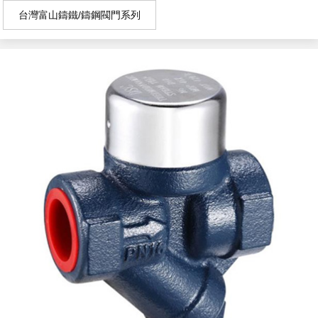
台灣富山鑄鐵/鑄鋼閥門系列