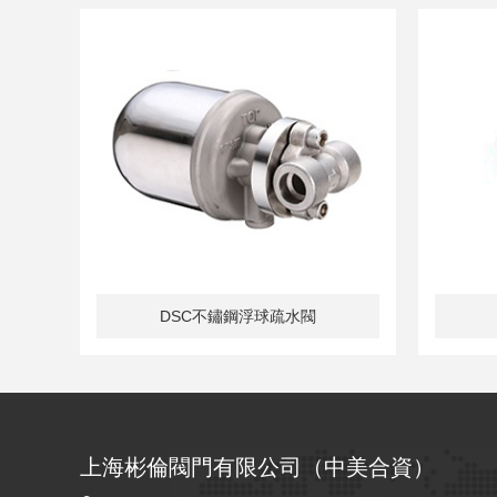
90
DSC不鏽鋼浮球疏水閥
上海彬倫閥門有限公司（中美合資）