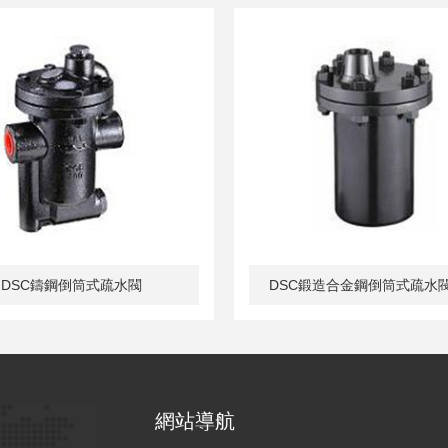
DSC鑄鋼倒筒式疏水閥
DSC鍛造合金鋼倒筒式疏水閥
網站導航