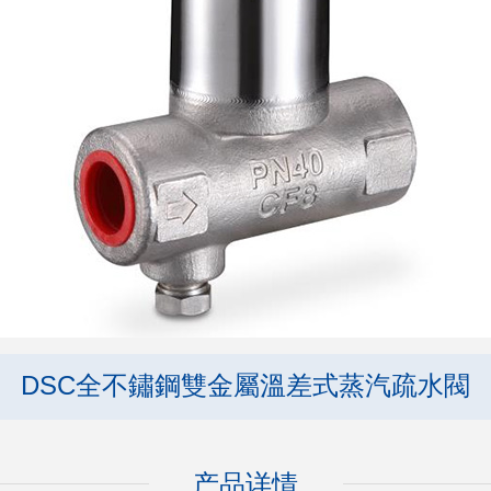
DSC全不鏽鋼雙金屬溫差式蒸汽疏水閥
产品详情