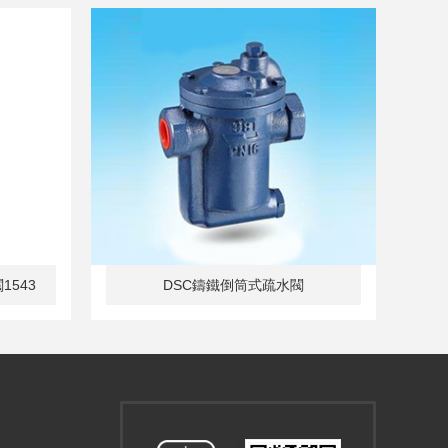
1543
DSC鑄鐵倒筒式疏水閥