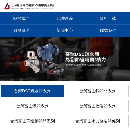
關於我們
代理產品
資料下載
質量管理
新聞中心
聯繫我們
台灣DSC疏水閥系列
台灣富山銅閥門系列
台灣富山蝶閥系列
台灣富山控製閥系列
台灣富山不鏽鋼閥門系列
台灣富山水力控製閥係列