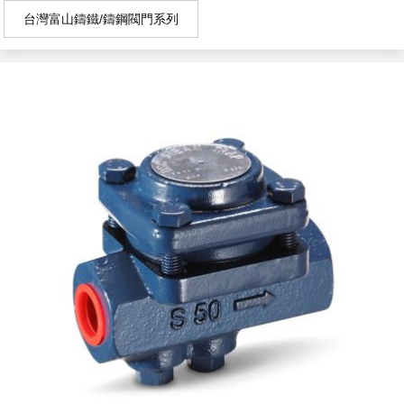
台灣富山鑄鐵/鑄鋼閥門系列