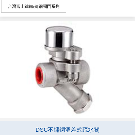
台灣富山鑄鐵/鑄鋼閥門系列
DSC不鏽鋼溫差式疏水閥