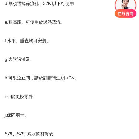
d.無須選擇節流孔，32K 以下可使用
e.耐高壓、可使用於過熱蒸汽。
f.水平、垂直均可安裝。
g.內附過濾器。
h.可裝逆止閥，請於訂購時注明 +CV。
i.不能更換零件。
j.保固兩年。
S79、S79F疏水閥材質表