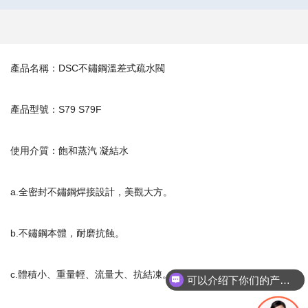
產品名稱：DSC不鏽鋼溫差式疏水閥
產品型號：S79 S79F
使用介質：飽和蒸汽 凝結水
a.全密封不鏽鋼焊接設計，美觀大方。
b.不鏽鋼本體，耐磨抗蝕。
c.體積小、重量輕、流量大、抗結凍。
可以介绍下你们的产品么