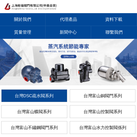
關於我們
代理產品
資料下載
質量管理
新聞中心
聯繫我們
台灣DSC疏水閥系列
台灣富山銅閥門系列
台灣富山蝶閥系列
台灣富山控製閥系列
台灣富山不鏽鋼閥門系列
台灣富山水力控製閥係列