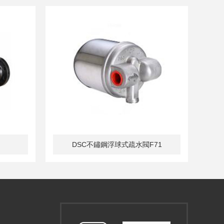
DSC鍛造合金鋼倒筒式疏水閥1543