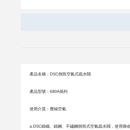
產品名稱：DSC倒筒空氣式疏水閥
產品型號：680A係列
使用介質：壓縮空氣
a.DSC鑄鐵、鑄鋼、不鏽鋼倒筒式空氣疏水閥，使用壽