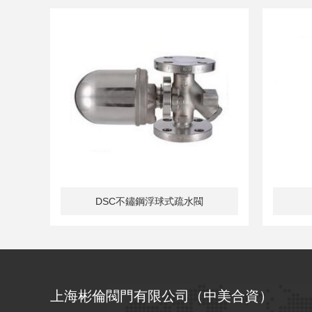
DSC鍛造合金鋼熱動式疏水閥D90
上海彬倫閥門有限公司（中美合資）