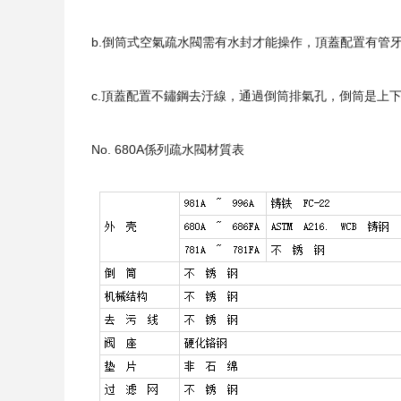
b.倒筒式空氣疏水閥需有水封才能操作，頂蓋配置有管
c.頂蓋配置不鏽鋼去汙線，通過倒筒排氣孔，倒筒是上
No. 680A係列疏水閥材質表