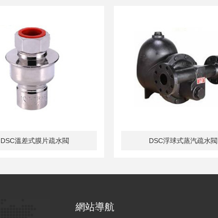
DSC不鏽鋼浮球疏水閥
DSC鑄鋼倒筒式疏水閥
網站導航