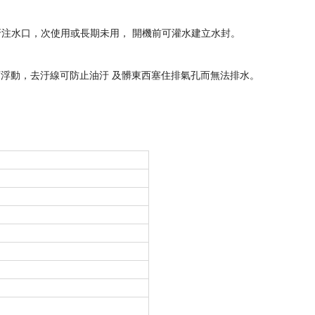
牙注水口，次使用或長期未用， 開機前可灌水建立水封。
下浮動，去汙線可防止油汙 及髒東西塞住排氣孔而無法排水。