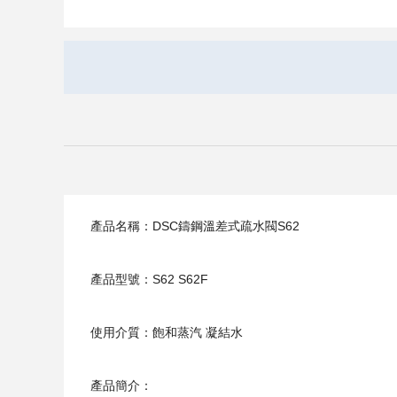
產品名稱：DSC鑄鋼溫差式疏水閥S62
產品型號：S62 S62F
使用介質：飽和蒸汽 凝結水
產品簡介：