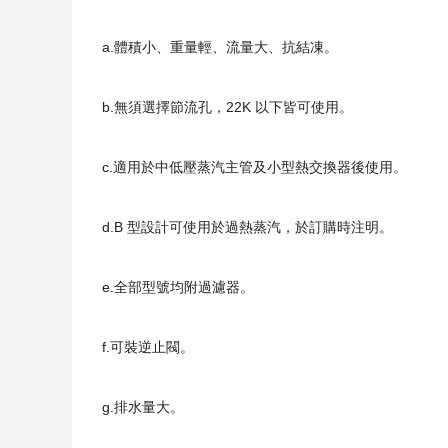
a.體積小、重量輕、流量大、抗結凍。
b.無須選擇節流孔，22K 以下皆可使用。
c.適用於中低壓蒸汽主管及小型熱交換器後使用。
d.B 型設計可使用於過熱蒸汽，於訂購時注明。
e.全部型號均附過濾器。
f.可裝逆止閥。
g.排水量大。