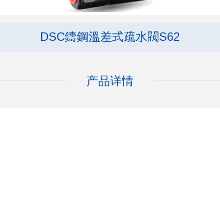
DSC鑄鋼溫差式疏水閥S62
产品详情