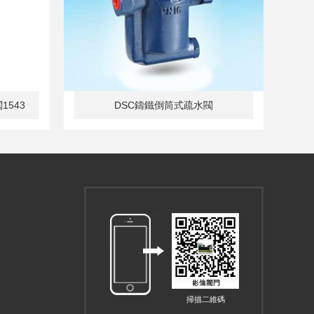
1543
DSC鑄鐵倒筒式疏水閥
掃描二維碼