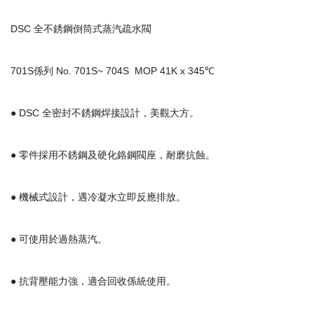
DSC 全不銹鋼倒筒式蒸汽疏水閥
701S係列 No. 701S~ 704S MOP 41K x 345℃
● DSC 全密封不銹鋼焊接設計，美觀大方。
● 零件採用不銹鋼及硬化鉻鋼閥座，耐磨抗蝕。
● 機械式設計，遇冷凝水立即反應排放。
● 可使用於過熱蒸汽。
● 抗背壓能力強，適合回收係統使用。