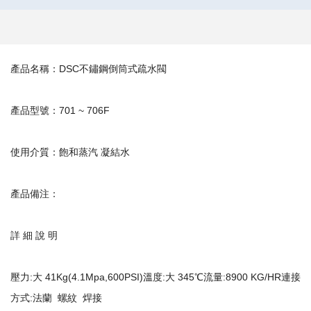
產品名稱：DSC不鏽鋼倒筒式疏水閥
產品型號：701 ~ 706F
使用介質：飽和蒸汽 凝結水
產品備注：
詳 細 說 明
壓力:大 41Kg(4.1Mpa,600PSI)溫度:大 345℃流量:8900 KG/HR連接
方式:法蘭 螺紋 焊接