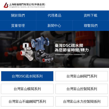
關於我們
代理產品
資料下載
質量管理
新聞中心
聯繫我們
台灣DSC疏水閥系列
台灣富山銅閥門系列
台灣富山蝶閥系列
台灣富山控製閥系列
台灣富山不鏽鋼閥門系列
台灣富山水力控製閥係列