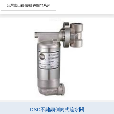
台灣富山鑄鐵/鑄鋼閥門系列
DSC不鏽鋼倒筒式疏水閥