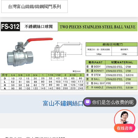
台灣富山鑄鐵/鑄鋼閥門系列
你们是怎么收费的呢
富山不鏽鋼絲口球閥