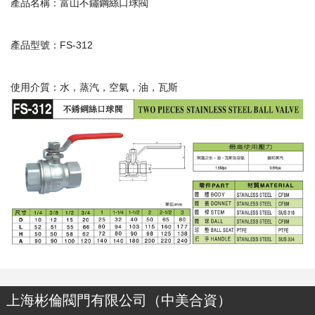
產品名稱：富山不鏽鋼絲口球閥
產品型號：FS-312
使用介質：水，蒸汽，空氣，油，瓦斯
上海彬倫閥門有限公司（中美合資）