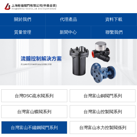
關於我們
代理產品
資料下載
質量管理
新聞中心
聯繫我們
台灣DSC疏水閥系列
台灣富山銅閥門系列
台灣富山蝶閥系列
台灣富山控製閥系列
台灣富山不鏽鋼閥門系列
台灣富山水力控製閥係列