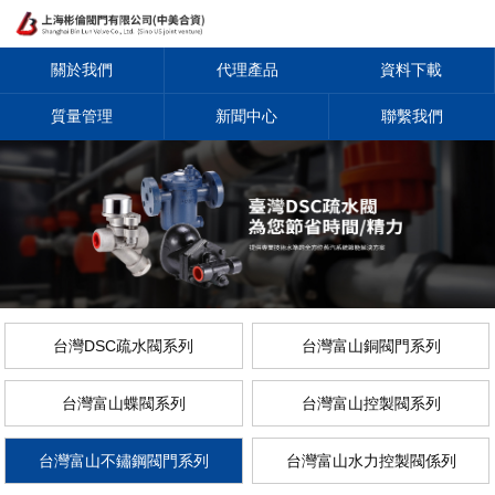
關於我們
代理產品
資料下載
質量管理
新聞中心
聯繫我們
台灣DSC疏水閥系列
台灣富山銅閥門系列
台灣富山蝶閥系列
台灣富山控製閥系列
台灣富山不鏽鋼閥門系列
台灣富山水力控製閥係列