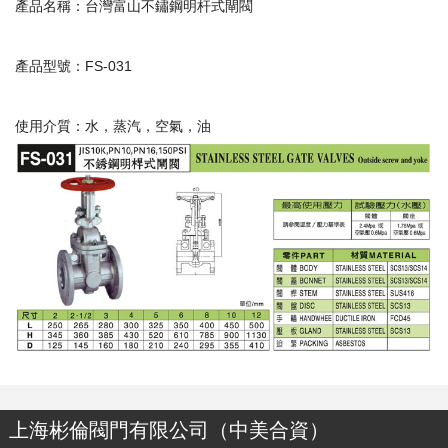
產品名稱：台灣富山不鏽鋼明杆式閘閥
產品型號：FS-031
使用介質：水，蒸汽，空氣，油
上海彬倫閥門有限公司（中美合資）