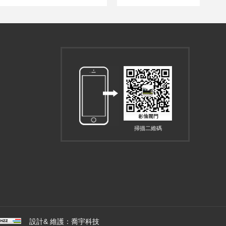
掃描二維碼
設計& 維護：
喬宇科技