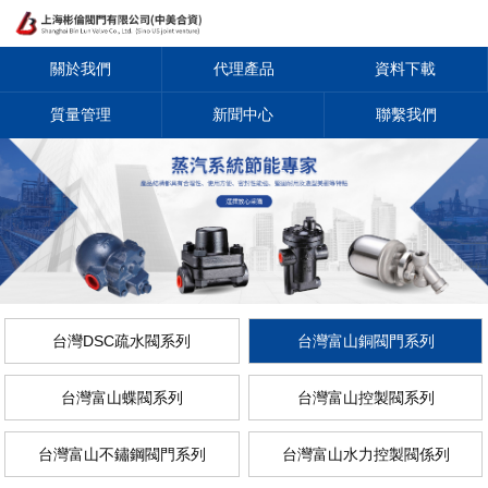
關於我們
代理產品
資料下載
質量管理
新聞中心
聯繫我們
台灣DSC疏水閥系列
台灣富山銅閥門系列
台灣富山蝶閥系列
台灣富山控製閥系列
台灣富山不鏽鋼閥門系列
台灣富山水力控製閥係列