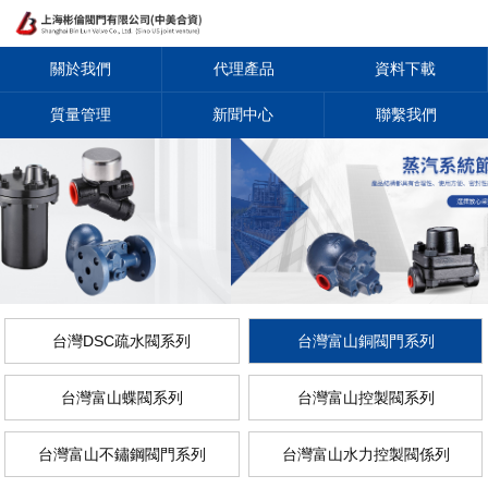
關於我們
代理產品
資料下載
質量管理
新聞中心
聯繫我們
台灣DSC疏水閥系列
台灣富山銅閥門系列
台灣富山蝶閥系列
台灣富山控製閥系列
台灣富山不鏽鋼閥門系列
台灣富山水力控製閥係列