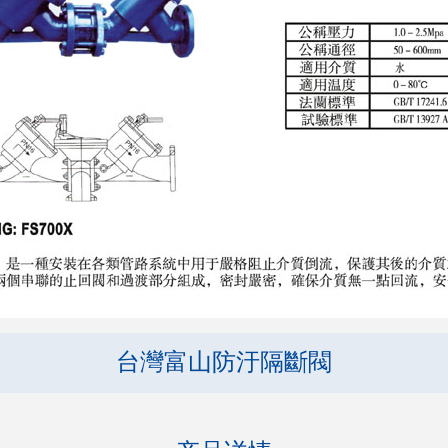
台灣富山防汙隔斷閥