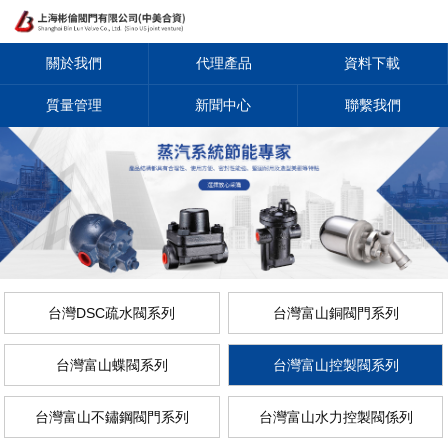
關於我們
代理產品
資料下載
質量管理
新聞中心
聯繫我們
台灣DSC疏水閥系列
台灣富山銅閥門系列
台灣富山蝶閥系列
台灣富山控製閥系列
台灣富山不鏽鋼閥門系列
台灣富山水力控製閥係列