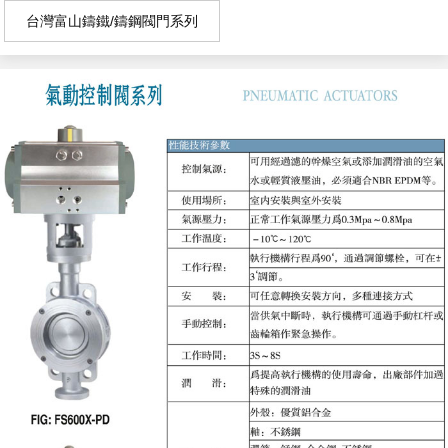
台灣富山鑄鐵/鑄鋼閥門系列